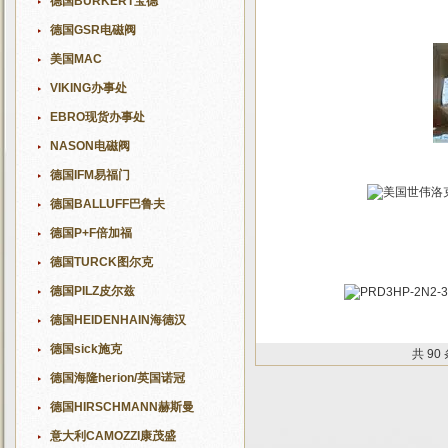
德国BURKERT宝德
德国GSR电磁阀
美国MAC
VIKING办事处
EBRO现货办事处
NASON电磁阀
德国IFM易福门
德国BALLUFF巴鲁夫
德国P+F倍加福
德国TURCK图尔克
德国PILZ皮尔兹
德国HEIDENHAIN海德汉
德国sick施克
共 90
德国海隆herion/英国诺冠
德国HIRSCHMANN赫斯曼
意大利CAMOZZI康茂盛