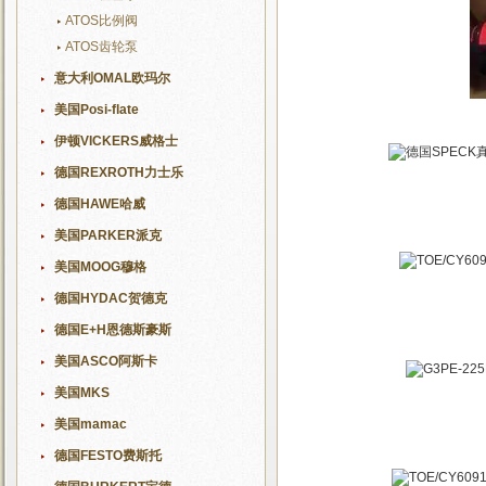
ATOS比例阀
ATOS齿轮泵
意大利OMAL欧玛尔
美国Posi-flate
伊顿VICKERS威格士
德国REXROTH力士乐
德国HAWE哈威
美国PARKER派克
美国MOOG穆格
德国HYDAC贺德克
德国E+H恩德斯豪斯
美国ASCO阿斯卡
美国MKS
美国mamac
德国FESTO费斯托