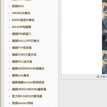
美国MAC
VIKING办事处
EBRO现货办事处
NASON电磁阀
德国IFM易福门
德国BALLUFF巴鲁夫
德国P+F倍加福
德国TURCK图尔克
德国PILZ皮尔兹
德国HEIDENHAIN海德汉
德国sick施克
共 136
德国海隆herion/英国诺冠
德国HIRSCHMANN赫斯曼
意大利CAMOZZI康茂盛
美国banner邦纳