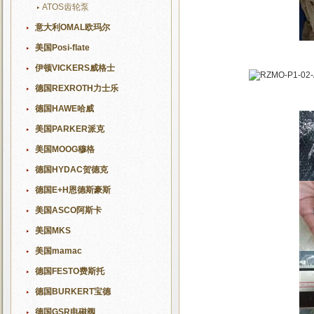
ATOS齿轮泵
意大利OMAL欧玛尔
美国Posi-flate
伊顿VICKERS威格士
德国REXROTH力士乐
德国HAWE哈威
美国PARKER派克
美国MOOG穆格
德国HYDAC贺德克
德国E+H恩德斯豪斯
美国ASCO阿斯卡
美国MKS
美国mamac
德国FESTO费斯托
德国BURKERT宝德
德国GSR电磁阀