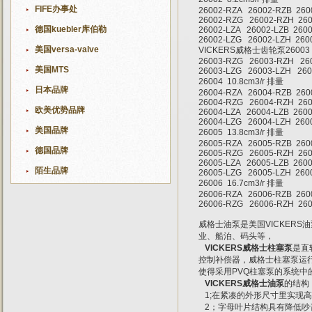
FIFE办事处
26002-RZA 26002-RZB 26
26002-RZG 26002-RZH 260
德国kuebler库伯勒
26002-LZA 26002-LZB 260
26002-LZG 26002-LZH 260
美国versa-valve
VICKERS威格士齿轮泵26003 9
26003-RZG 26003-RZH 26
美国MTS
26003-LZG 26003-LZH 260
26004 10.8cm3/r 排量
日本品牌
26004-RZA 26004-RZB 26
26004-RZG 26004-RZH 260
欧美优势品牌
26004-LZA 26004-LZB 260
26004-LZG 26004-LZH 260
美国品牌
26005 13.8cm3/r 排量
26005-RZA 26005-RZB 26
德国品牌
26005-RZG 26005-RZH 260
26005-LZA 26005-LZB 260
陌生品牌
26005-LZG 26005-LZH 260
26006 16.7cm3/r 排量
26006-RZA 26006-RZB 26
26006-RZG 26006-RZH 260
威格士油泵是美国VICKER
业、船泊、码头等，
VICKERS威格士柱塞泵
是直
控制补偿器，威格士柱塞泵运
使得采用PVQ柱塞泵的系统中
VICKERS威格士油泵
的结构
1;在紧凑的外形尺寸里实现
2；字母叶片结构具有降低吵