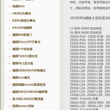
特性，但效率低、噪音和振动
美国MAC
℃，例如润滑油、食用植物油等。一般
VIKING办事处
VICKERS威格士齿轮泵2600
EBRO现货办事处
NASON电磁阀
L2 系列 25500 型齿轮泵
26 系列 26000 型齿轮泵
德国IFM易福门
25500-RSA 25500-RSB 25
25501-RSA 25501-RSB 25
德国BALLUFF巴鲁夫
25502-RSA 25502-RSB 25
25503-RSA 25503-RSB 25
德国P+F倍加福
25504-RSA 25504-RSB 25
25505-RSA 25505-RSB 25
德国TURCK图尔克
25506-RSA 25506-RSB 25
25507-RSA 25507-RSB 25
德国PILZ皮尔兹
25508-RSA 25508-RSB 25
25500-LSA 25500-LSB 255
德国HEIDENHAIN海德汉
25501-LSA 25501-LSB 255
25502-LSA 25502-LSB 255
德国sick施克
25503-LSA 25503-LSB 255
25504-LSA 25504-LSB 255
德国海隆herion/英国诺冠
25505-LSA 25505-LSB 255
25506-LSA 25506-LSB 255
25507-LSA 25507-LSB 255
德国HIRSCHMANN赫斯曼
25508-LSA 25508-LSB 255
26001 6.6cm3/r 排量
意大利CAMOZZI康茂盛
26001-RZG 26001-RZH 26
美国banner邦纳
26001-LZG 26001-LZH 260
26002 8.2cm3/r 排量