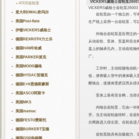
VICKERS威格士齿轮泵26003 
ATOS齿轮泵
VICKERS威格士齿轮泵26003 9
意大利OMAL欧玛尔
齿轮泵由一个独立的，可
美国Posi-flate
生产线上采用一台齿轮泵，可
伊顿VICKERS威格士
外啮合齿轮泵是应用泛的一
德国REXROTH力士乐
从动齿轮、泵体、泵盖和安全
德国HAWE哈威
盖上的轴承孔内，主动齿轮轴
广。
美国PARKER派克
美国MOOG穆格
工作时，主动轮随电动机
德国HYDAC贺德克
低，便将吸人管中的液体吸入
断啮合，使液体受挤压而从排
德国E+H恩德斯豪斯
美国ASCO阿斯卡
泵体上装有安全阀，当排
美国MKS
内啮合齿轮泵，它由一对
美国mamac
开。当主动齿轮旋转时，在齿
德国FESTO费斯托
分两路进入排出室。在轮齿进
德国BURKERT宝德
齿轮泵除具有自吸能力、
德国GSR电磁阀