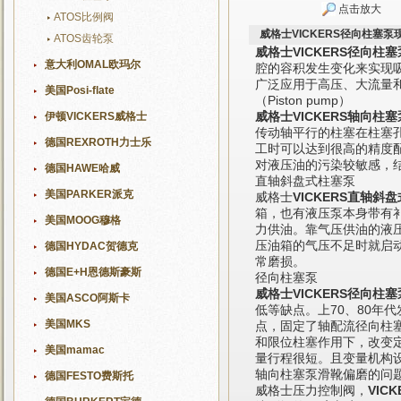
点击放大
ATOS比例阀
威格士VICKERS径向柱塞泵
ATOS齿轮泵
威格士VICKERS径向柱
意大利OMAL欧玛尔
腔的容积发生变化来实现
广泛应用于高压、大流量
美国Posi-flate
（Piston pump）
威格士VICKERS轴向柱塞
伊顿VICKERS威格士
传动轴平行的柱塞在柱塞
德国REXROTH力士乐
工时可以达到很高的精度
对液压油的污染较敏感，
德国HAWE哈威
直轴斜盘式柱塞泵
美国PARKER派克
威格士
VICKERS直轴斜
箱，也有液压泵本身带有
美国MOOG穆格
力供油。靠气压供油的液
压油箱的气压不足时就启
德国HYDAC贺德克
常磨损。
德国E+H恩德斯豪斯
径向柱塞泵
威格士VICKERS径向柱塞
美国ASCO阿斯卡
低等缺点。上70、80年
美国MKS
点，固定了轴配流径向柱
和限位柱塞作用下，改变定
美国mamac
量行程很短。且变量机构
轴向柱塞泵滑靴偏磨的问
德国FESTO费斯托
威格士压力控制阀，
VIC