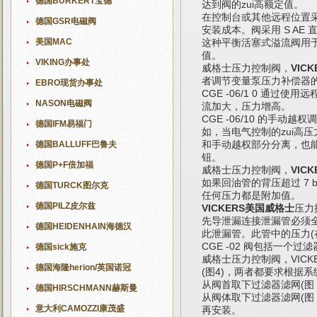
德国BURKERT宝德
达到阀的zui高额定值。
在控制台或其他远程位置
德国GSR电磁阀
安装成本。阀采用 S AE
美国MAC
这种平衡活塞式溢流阀用于
值。
VIKING办事处
威格士压力控制阀，
VIC
者调节变量泵压力补偿器
EBRO现货办事处
CGE -06/1 0 通
NASON电磁阀
流加大，压力增高。
CGE -06/10 的手
德国IFM易福门
如，当电气控制的zui高压力是
和手动越权部分分离，也
德国BALLUFF巴鲁夫
钮。
德国P+F倍加福
威格士压力控制阀，
VIC
如果回油管的背压超过 7 b
德国TURCK图尔克
任何压力都是附加值。
德国PILZ皮尔兹
VICKERS美国威格士
压力
先导泄漏连接泄漏管必须
德国HEIDENHAIN海德汉
此泄漏管。此管中的压力(在阀处
CGE -02 阀包括一个
德国sick施克
威格士压力控制阀，VICKE
德国海隆herion/英国诺冠
(图4)，两者都要求根据
从阀首取下过滤器滤网(图
德国HIRSCHMANN赫斯曼
从阀体取下过滤器滤网(图
意大利CAMOZZI康茂盛
再安装。