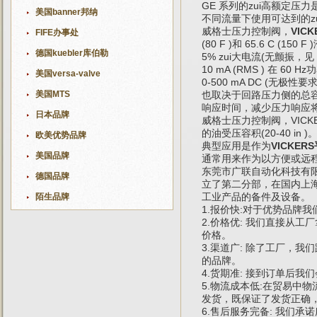
GE 系列的zui高额定压力是 
美国banner邦纳
不同流量下使用可达到的z
威格士压力控制阀，
VIC
FIFE办事处
(80 F )和 65.6 C (150 F 
德国kuebler库伯勒
5% zui大电流(无颤振，见 
10 mA (RMS ) 在 60
美国versa-valve
0-500 mA DC (
美国MTS
也取决于回路压力侧的总
响应时间，减少压力响应将
日本品牌
威格士压力控制阀，VIC
的油受压容积(20-40 in )
欧美优势品牌
典型应用是作为
VICKER
美国品牌
通常用来作为以方便或远
东莞市广联自动化科技有限
德国品牌
立了第二分部，在国内上
工业产品的备件及设备。
陌生品牌
1.报价快:对于优势品牌
2.价格优: 我们直接从
价格。
3.渠道广: 除了工厂，
的品牌。
4.货期准: 接到订单后
5.物流成本低:在贸易中
发货，既保证了发货正确
6.售后服务完备: 我们