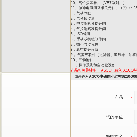
10。阀位指示器。（VR7系列。）
11。脉冲电磁阀及相关元件。（其中：353
1，气动气缸
2，气动传动器
3，电控滑阀和提升阀
4，气控滑阀和提升阀
5，ISO滑阀
6，手动或机械制作阀
7，微小气动元件
8，真空提升设备
9， 气源三联件（过滤器、调压器、油雾
10，气动附件
11，操作系统和自动化设备
产品相关关键字：
ASCO电磁阀
ASCO
如果你对
ASCO电磁阀小红帽8210G087
产品：
您的单位：
您的姓名：