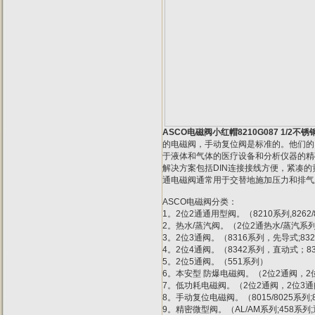
ASCO电磁阀小红帽8210G087 1/2不锈
的电磁阀，手动复位阀是标准的。他们的
于液体和气体的医疗设备和分析仪器的精确和
解决方案包括DIN连接接线方便，紧凑的
通电磁阀通常用于交替地施加压力和排气
ASCO电磁阀分类：
1。2位2通通用型阀。（8210系列,8262/
2。热水/蒸汽阀。（2位2通热水/蒸汽系列
3。2位3通阀。（8316系列，先导式;8
4。2位4通阀。（8342系列，直动式；8
5。2位5通阀。（551系列）
6。本安型 防爆电磁阀。（2位2通阀，2
7。低功耗电磁阀。（2位2通阀，2位3通
8。手动复位电磁阀。（8015/8025系列;803
9。精密微型阀。（AL/AM系列;458系列;