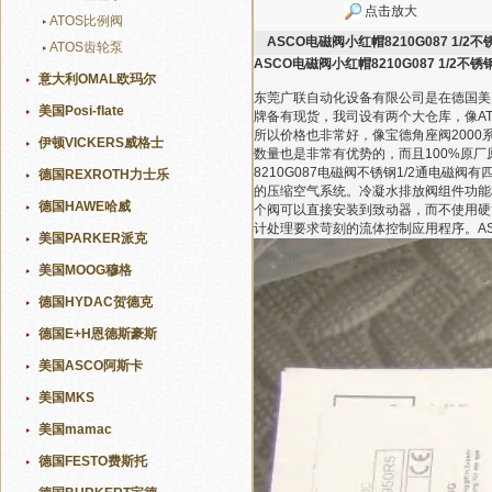
点击放大
ATOS比例阀
ASCO电磁阀小红帽8210G087 1/2不
ATOS齿轮泵
ASCO电磁阀小红帽8210G087 1/2不锈
意大利OMAL欧玛尔
东莞广联自动化设备有限公司是在德国美
美国Posi-flate
牌备有现货，我司设有两个大仓库，像A
所以价格也非常好，像宝德角座阀2000
伊顿VICKERS威格士
数量也是非常有优势的，而且100%原厂
8210G087电磁阀不锈钢1/2通
德国REXROTH力士乐
的压缩空气系统。冷凝水排放阀组件功能
德国HAWE哈威
个阀可以直接安装到致动器，而不使用硬管
计处理要求苛刻的流体控制应用程序。AS
美国PARKER派克
美国MOOG穆格
德国HYDAC贺德克
德国E+H恩德斯豪斯
美国ASCO阿斯卡
美国MKS
美国mamac
德国FESTO费斯托