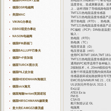
德国BURKERT宝德
热电阻作为电桥的一个桥臂电
温度变化，造成测量误差。采
德国GSR电磁阀
上，这样消除了导线线路电阻
TMT121热电阻温度传感器
美国MAC
TMT121热电阻温度传感器产
用于热电阻（RTD）、热电偶
VIKING办事处
TMT121热电阻温度传感器产
EBRO现货办事处
PC编程（PCP）DIN轨道温
输入：
NASON电磁阀
热电阻（RTD）
热电偶（TC）
德国IFM易福门
电阻变送器（Ω）
德国BALLUFF巴鲁夫
电压变送器（mV）
使用PC和TMT 180A,TMT 
德国P+F倍加福
TMT121热电阻温度传感器特
通用的PC程序适用于各种输入
德国TURCK图尔克
2线制技术，4...20mA模拟信
在整个环境温度范围内保持高
德国PILZ皮尔兹
传感器损坏或短路故障信号可预设
德国HEIDENHAIN海德汉
EMC符合NAMUR NE 21，CE
UL识别元件符合UL 3111-1
德国sick施克
Ex认证
ATEX Ex ia
德国海隆herion/英国诺冠
FM IS
CSA IS
德国HIRSCHMANN赫斯曼
船只制造认证 GL
电隔离
意大利CAMOZZI康茂盛