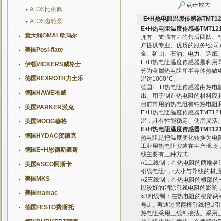
点击放大
ATOS比例阀
E+H热电阻温度传感器TMT1
ATOS齿轮泵
E+H热电阻温度传感器TMT12
意大利OMAL欧玛尔
拥有一支强有力的售后团队、
户提供专业、优质的服务!公
美国Posi-flate
金、矿山、石油、电力、造纸
E+H热电阻温度传感器是利
伊顿VICKERS威格士
分为金属热电阻和半导体热敏电
德国REXROTH力士乐
温达1000°C。
德国E+H热电阻传感器由热
德国HAWE哈威
出。用于制造热电阻的材料应
目前常用的热电阻有铂热电阻
美国PARKER派克
E+H热电阻温度传感器TMT
温，具有性能稳定、使用灵活
美国MOOG穆格
E+H热电阻温度传感器TMT12
德国HYDAC贺德克
热电阻是把温度变化转换为电
工业用热电阻安装在生产现场
德国E+H恩德斯豪斯
线主要有三种方式
○1二线制：在热电阻的两端
美国ASCO阿斯卡
引线电阻r，r大小与导线的材
美国MKS
○2三线制：在热电阻的根部
以较好的消除引线电阻的影响
美国mamac
○3四线制：在热电阻的根部两
号U，再通过另两根引线把U
德国FESTO费斯托
热电阻采用三线制接法。采用