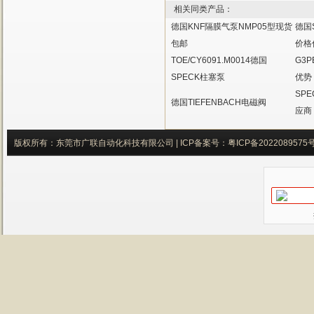
相关同类产品：
德国KNF隔膜气泵NMP05型现货
德国S
包邮
价格
TOE/CY6091.M0014德国
G3P
SPECK柱塞泵
优势
SPE
德国TIEFENBACH电磁阀
应商
版权所有：东莞市广联自动化科技有限公司 |
ICP备案号：
粤ICP备2022089575