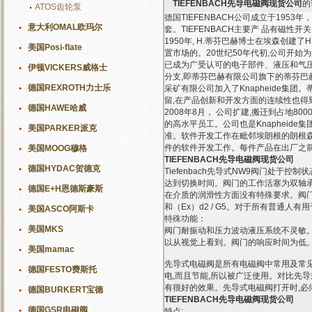
TIEFENBACH先导电磁阀现货公司
的
ATOS齿轮泵
德国TIEFENBACH公司成立于19
意大利OMAL欧玛尔
套。TIEFENBACH主要产 品有磁性
1950年, H.蒂芬巴赫博士在埃森创建了H.
美国Posi-flate
置市场的。20世纪50年代初,公司开
已成为广受认可的电子部件、液压和气压
伊顿VICKERS威格士
分支,即蒂芬巴赫有限公司旗下的蒂芬巴
德国REXROTH力士乐
采矿有限公司加入了Knapheide集
留,在产品创新和开发方面的连续性也得到
德国HAWE哈威
2008年8月， 公司扩建,搬迁到占地
的高水平员工。公司也是Knapheid
美国PARKER派克
准。软件开发工作在毗邻埃朗根的朗根森
件的软件开发工作。每件产品在出厂之前都
美国MOOG穆格
TIEFENBACH先导电磁阀现货公司
德国HYDAC贺德克
Tiefenbach先导式NW9阀门处
达到切换时间。阀门的工作活塞为双轴
德国E+H恩德斯豪斯
在介质的润滑性方面没有特殊要求。阀门
和（Ex）d2 / G5。对于所有普通人
美国ASCO阿斯卡
特殊功能：
美国MKS
阀门耐振动和压力波动液压系统不灵敏
以从视觉上看到。阀门的响应时间为低
美国mamac
先导式电磁阀是所有电磁阀中常用及常见的
德国FESTO费斯托
电,而且节能,所以被广泛使用。对比先
有很好的效果。先导式电磁阀打开时,必
德国BURKERT宝德
TIEFENBACH先导电磁阀现货公司
德国GSR电磁阀
特点: