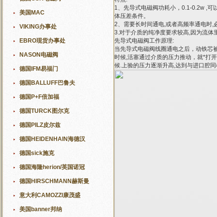
1、先导式电磁阀功耗小，0.1-0.2w
美国MAC
体压差条件。
2、需要长时间通电,或者高频率通电时,
VIKING办事处
3.对于介质的纯净度要求较高,因为流
EBRO现货办事处
先导式电磁阀工作原理:
当先导式电磁阀线圈通电之后，动铁芯被
NASON电磁阀
时候,活塞通过介质的压力推动，就*打
候.上验的压力逐渐升高,达到与进口腔同
德国IFM易福门
德国BALLUFF巴鲁夫
德国P+F倍加福
德国TURCK图尔克
德国PILZ皮尔兹
德国HEIDENHAIN海德汉
德国sick施克
德国海隆herion/英国诺冠
德国HIRSCHMANN赫斯曼
意大利CAMOZZI康茂盛
美国banner邦纳