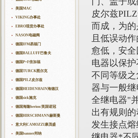
门、盖子或
美国MAC
皮尔兹PI
VIKING办事处
而成，为的
EBRO现货办事处
NASON电磁阀
且低误动作
德国IFM易福门
愈低，安全
德国BALLUFF巴鲁夫
电器以保护
德国P+F倍加福
德国TURCK图尔克
不同等级之
德国PILZ皮尔兹
器与一般继
德国HEIDENHAIN海德汉
全继电器"
德国sick施克
德国海隆herion/英国诺冠
出有规则的
德国HIRSCHMANN赫斯曼
发生接点熔
意大利CAMOZZI康茂盛
美国banner邦纳
继电器*不