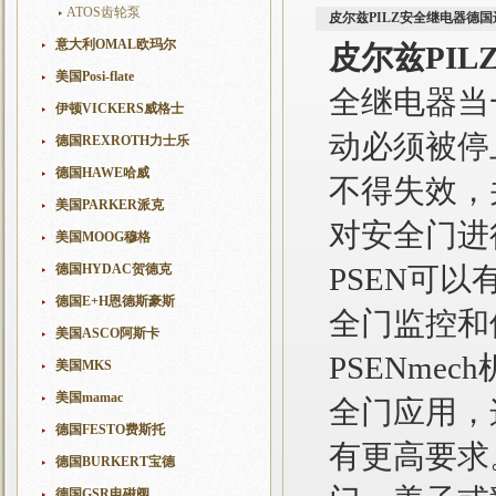
ATOS齿轮泵
皮尔兹PILZ安全继电器德国
意大利OMAL欧玛尔
皮尔兹PI
美国Posi-flate
全继电器当
伊顿VICKERS威格士
动必须被停
德国REXROTH力士乐
德国HAWE哈威
不得失效，
美国PARKER派克
对安全门进
美国MOOG穆格
德国HYDAC贺德克
PSEN可
德国E+H恩德斯豪斯
全门监控和
美国ASCO阿斯卡
PSENme
美国MKS
美国mamac
全门应用，
德国FESTO费斯托
有更高要求
德国BURKERT宝德
德国GSR电磁阀