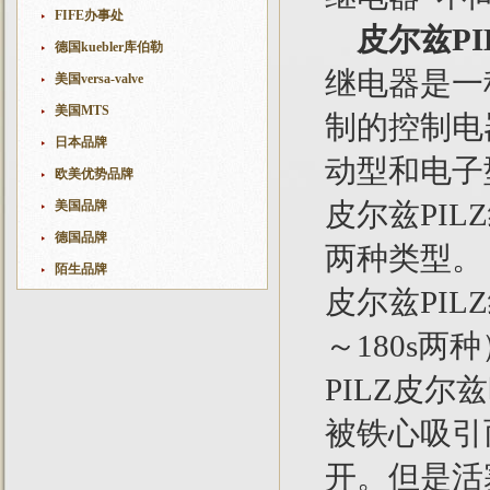
FIFE办事处
皮尔兹P
德国kuebler库伯勒
继电器是一
美国versa-valve
美国MTS
制的控制电
日本品牌
动型和电子
欧美优势品牌
皮尔兹PI
美国品牌
德国品牌
两种类型。
陌生品牌
皮尔兹PIL
～180s
PILZ皮
被铁心吸引
开。但是活