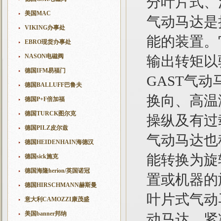
分叶片式、
美国MAC
气动马达是
VIKING办事处
能的装置。
EBRO现货办事处
NASON电磁阀
输出转矩以
德国IFM易福门
GAST气
德国BALLUFF巴鲁夫
换向、高温
德国P+F倍加福
德国TURCK图尔克
操纵及有过
德国PILZ皮尔兹
气动马达也
德国HEIDENHAIN海德汉
能转换为旋
德国sick施克
德国海隆herion/英国诺冠
置或机器的
德国HIRSCHMANN赫斯曼
叶片式气动
意大利CAMOZZI康茂盛
美国banner邦纳
动马达，紧