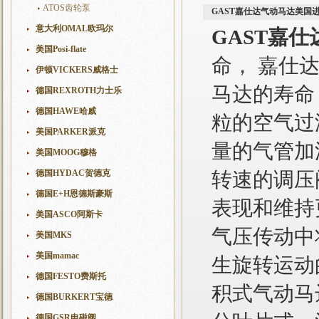
ATOS齿轮泵
GAST嘉仕达气动马达美国
意大利OMAL欧玛尔
GAST嘉
美国Posi-flate
命， 嘉仕达
伊顿VICKERS威格士
马达的寿命
德国REXROTH力士乐
德国HAWE哈威
粒的空气过
美国PARKER派克
量的气管加
美国MOOG穆格
德国HYDAC贺德克
转速的调压
德国E+H恩德斯豪斯
表现和维持
美国ASCO阿斯卡
气压传动中
美国MKS
美国mamac
生旋转运动
德国FESTO费斯托
积式气动马
德国BURKERT宝德
德国GSR电磁阀