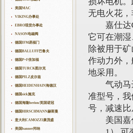
损坏电机。
美国MAC
无电火花，
VIKING办事处
嘉仕达GA
EBRO现货办事处
NASON电磁阀
它可在潮湿
德国IFM易福门
除被用于矿
德国BALLUFF巴鲁夫
作动力外，
德国P+F倍加福
德国TURCK图尔克
地采用。
德国PILZ皮尔兹
气动马达ai
德国HEIDENHAIN海德汉
准型号，我
德国sick施克
德国海隆herion/英国诺冠
号，减速比从
德国HIRSCHMANN赫斯曼
美国嘉仕达
意大利CAMOZZI康茂盛
美国banner邦纳
1） 可