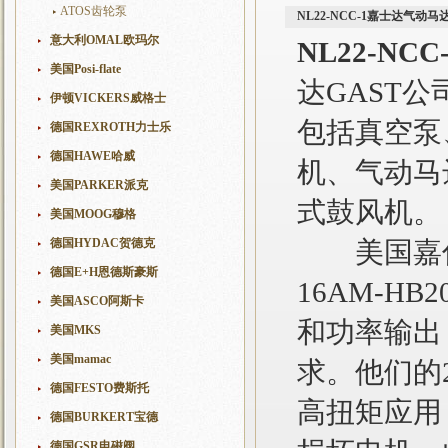
ATOS齿轮泵
NL22-NCC-1嘉士达气动
意大利OMAL欧玛尔
NL22-N
美国Posi-flate
达GAST
伊顿VICKERS威格士
包括真空泵
德国REXROTH力士乐
德国HAWE哈威
机、气动马
美国PARKER派克
式鼓风机。
美国MOOG穆格
德国HYDAC贺德克
美国嘉仕达
德国E+H恩德斯豪斯
16AM-H
美国ASCO阿斯卡
和功率输出
美国MKS
美国mamac
求。他们的
德国FESTO费斯托
高扭矩应用
德国BURKERT宝德
德国GSR电磁阀